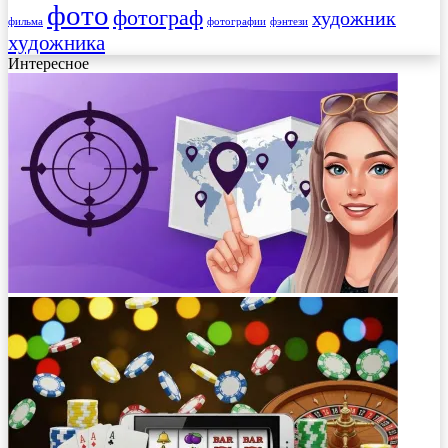
фото
фотограф
художник
фильма
фотографии
фэнтези
художника
Интересное