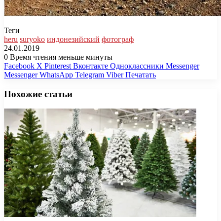
Теги
heru
suryoko
индонезийский
фотограф
24.01.2019
0
Время чтения меньше минуты
Facebook
X
Pinterest
Вконтакте
Одноклассники
Messenger
Messenger
WhatsApp
Telegram
Viber
Печатать
Похожие статьи