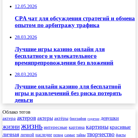
12.05.2026
CPA чат для обсуждения стратегий и обмена
опытом по арбитражу трафика
28.03.2026
Лучшие игры казино онлайн для
бесплатного и увлекательного
времяпрепровождения без вложений
28.03.2026
Лучшие онлайн казино для бесплатной
игры и развлечений без риска потерять
деньги
Облако тегов
актеров
актеры
актера
девушки
актёры
биография
горячие
жизнь
жизни
картины
красивые
интересные
картина
творчество
личная
личной
наследие
самые
певца
факты
тайны