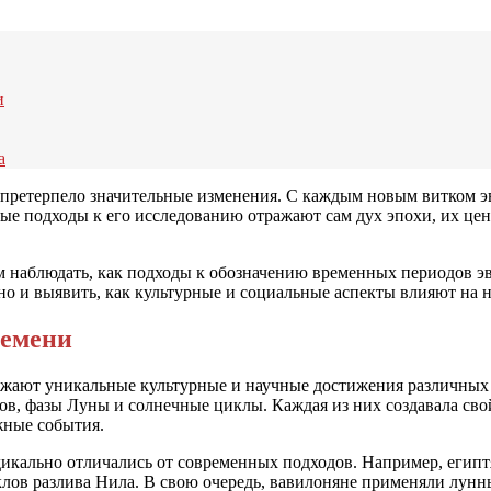
и
а
претерпело значительные изменения. С каждым новым витком э
е подходы к его исследованию отражают сам дух эпохи, их ценн
жем наблюдать, как подходы к обозначению временных периодов
 но и выявить, как культурные и социальные аспекты влияют на 
ремени
жают уникальные культурные и научные достижения различных 
нов, фазы Луны и солнечные циклы. Каждая из них создавала с
жные события.
икально отличались от современных подходов. Например, египт
иклов разлива Нила. В свою очередь, вавилоняне применяли лунн