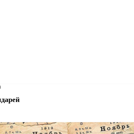
й
ндарей