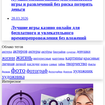
игры и развлечений без риска потерять
деньги
28.03.2026
Лучшие игры казино онлайн для
бесплатного и увлекательного
времяпрепровождения без вложений
Облако тегов
актеров
актеры
актера
девушки
актёры
биография
горячие
жизнь
жизни
картины
красивые
интересные
картина
творчество
личная
личной
наследие
самые
певца
факты
тайны
фото
фотограф
художник
фильма
фотографии
фэнтези
художника
Интересное