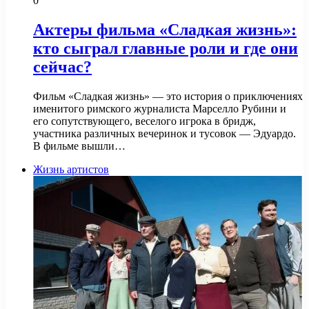
0
Актеры фильма «Сладкая жизнь»:
кто сыграл главные роли и где они
сейчас?
Фильм «Сладкая жизнь» — это история о приключениях
именитого римского журналиста Марселло Рубини и
его сопутствующего, веселого игрока в бридж,
участника различных вечеринок и тусовок — Эдуардо.
В фильме вышли…
Жизнь артистов