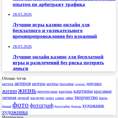
опытом по арбитражу трафика
28.03.2026
Лучшие игры казино онлайн для
бесплатного и увлекательного
времяпрепровождения без вложений
28.03.2026
Лучшие онлайн казино для бесплатной
игры и развлечений без риска потерять
деньги
Облако тегов
актеров
актеры
актера
девушки
актёры
биография
горячие
жизнь
жизни
картины
красивые
интересные
картина
творчество
личная
личной
наследие
самые
певца
факты
тайны
фото
фотограф
художник
фильма
фотографии
фэнтези
художника
Интересное