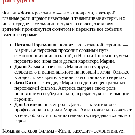
рассудит»
Фильм «Жизнь рассудит» — это кинодрама, в которой
главные роли играют известные и талантливые актеры. Их
игра передает все эмоции и чувства героев, заставляя
зрителей проникнуться сюжетом и пережить все события
вместе с героями.
Натали Портман
выполняет роль главной героини —
Марии. Ее персонаж проходит сложный путь
самопознания и испытаний, и Натали Портман сумела
передать все нюансы и детали характера Марии.
Джон Хамм
играет роль Марииного супруга,
серьезного и рационального на первый взгляд. Однако,
в ходе фильма зритель узнает о его тайнах и секретах.
Зази Битц
— это друг Марии и один из центральных
персонажей фильма. Актриса сыграла свою роль
неповторимо и убедительно, передав чувства и эмоции
героини.
Дэн Стивенс
играет роль Джона — креативного
профессионала и друга Марии. Актер идеально сочетает
в себе доброту и проницательность, передавая характер
героя.
Команда актеров фильма «Жизнь рассудит» демонстрирует