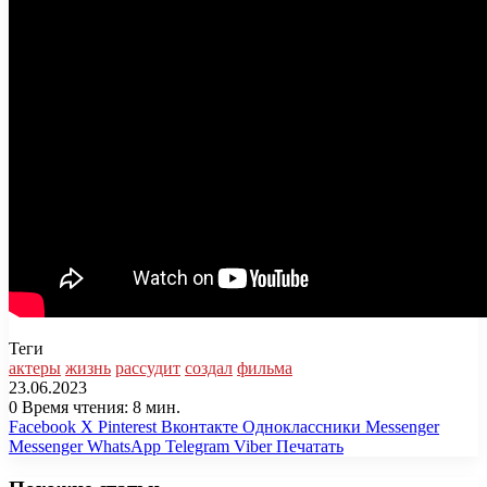
Теги
актеры
жизнь
рассудит
создал
фильма
23.06.2023
0
Время чтения: 8 мин.
Facebook
X
Pinterest
Вконтакте
Одноклассники
Messenger
Messenger
WhatsApp
Telegram
Viber
Печатать