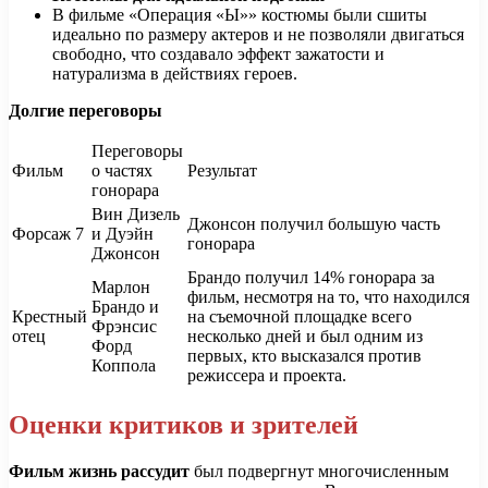
В фильме «Операция «Ы»» костюмы были сшиты
идеально по размеру актеров и не позволяли двигаться
свободно, что создавало эффект зажатости и
натурализма в действиях героев.
Долгие переговоры
Переговоры
Фильм
о частях
Результат
гонорара
Вин Дизель
Джонсон получил большую часть
Форсаж 7
и Дуэйн
гонорара
Джонсон
Брандо получил 14% гонорара за
Марлон
фильм, несмотря на то, что находился
Брандо и
Крестный
на съемочной площадке всего
Фрэнсис
отец
несколько дней и был одним из
Форд
первых, кто высказался против
Коппола
режиссера и проекта.
Оценки критиков и зрителей
Фильм жизнь рассудит
был подвергнут многочисленным