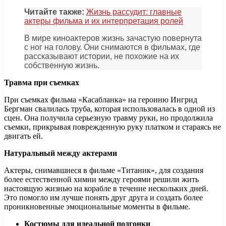
Читайте также:
Жизнь рассудит: главные
актеры фильма и их интерпретация ролей
В мире киноактеров жизнь зачастую повернута
с ног на голову. Они снимаются в фильмах, где
рассказывают истории, не похожие на их
собственную жизнь.
Травма при съемках
При съемках фильма «Касабланка» на героиню Ингрид
Бергман свалилась труба, которая использовалась в одной из
сцен. Она получила серьезную травму руки, но продолжила
съемки, прикрывая поврежденную руку платком и стараясь не
двигать ей.
Натуральный между актерами
Актеры, снимавшиеся в фильме «Титаник», для создания
более естественной химии между героями решили жить
настоящую жизнью на корабле в течение нескольких дней.
Это помогло им лучше понять друг друга и создать более
проникновенные эмоциональные моменты в фильме.
Костюмы для идеальной подгонки