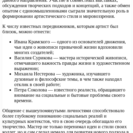
данного направления. Участие в совместных выставках,
обсуждения творческих подходов и концепций, а также обмен
опытом с единомышленниками сыграли значительную роль в
формировании артистического стиля и мировоззрения.
К числу известных передвижников, которым артист был
близок, можно отнести:
Ивана Крамского — одного из основателей движения,
чьи идеи о живописи привычной жизни вдохновили
многих создателей;
Василия Сурикова — мастера исторической живописи,
отмечавшего важность правды жизни в художественном
выражении;
Михаила Нестерова — художника, изучавшего
духовные и философские темы, в чем также находил
отклик в своей работе;
Петра Соколова — известного реалиста, обращавшего
внимание на социальные и бытовые проблемы своего
времени.
Общение с вышеупомянутыми личностями способствовало
более глубокому пониманию социальных реалий и
культурных контекстов, что в свою очередь обогащало его
творчество. Мастер не только перенимал идеи и стили своих
коллег, но и сам сделал немало для развития нового подхода в