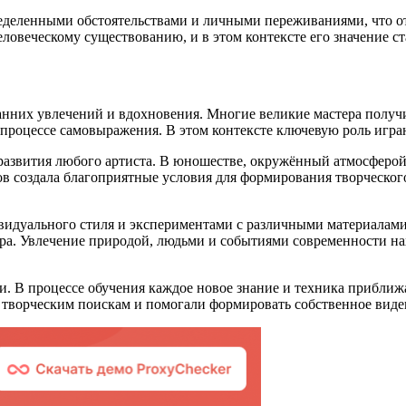
еделенными обстоятельствами и личными переживаниями, что от
овеческому существованию, и в этом контексте его значение с
анних увлечений и вдохновения. Многие великие мастера получ
процессе самовыражения. В этом контексте ключевую роль игра
азвития любого артиста. В юношестве, окружённый атмосферой к
ов создала благоприятные условия для формирования творческог
идуального стиля и экспериментами с различными материалами.
. Увлечение природой, людьми и событиями современности нахо
.
и. В процессе обучения каждое новое знание и техника прибли
к творческим поискам и помогали формировать собственное виде