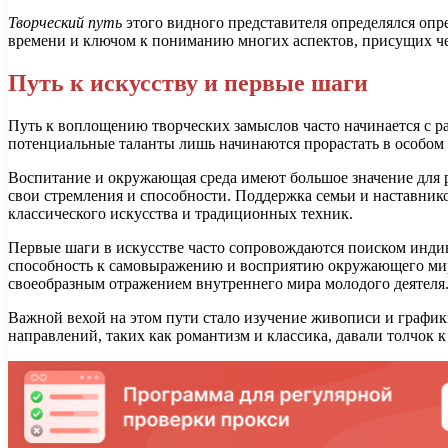
Творческий путь
этого видного представителя определялся опр
времени и ключом к пониманию многих аспектов, присущих чел
Путь к искусству и первые шаги
Путь к воплощению творческих замыслов часто начинается с р
потенциальные таланты лишь начинаются прорастать в особом 
Воспитание и окружающая среда имеют большое значение для р
свои стремления и способности. Поддержка семьи и наставник
классического искусства и традиционных техник.
Первые шаги в искусстве часто сопровождаются поиском индив
способность к самовыражению и восприятию окружающего мира
своеобразным отражением внутреннего мира молодого деятеля
Важной вехой на этом пути стало изучение живописи и график
направлений, таких как романтизм и классика, давали толчок 