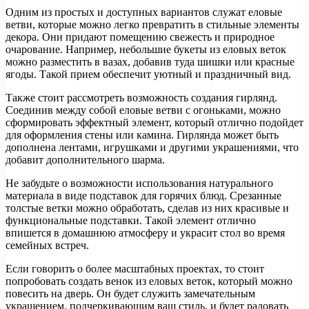
Одним из простых и доступных вариантов служат еловые
ветви, которые можно легко превратить в стильные элементы
декора. Они придают помещению свежесть и природное
очарование. Например, небольшие букеты из еловых веток
можно разместить в вазах, добавив туда шишки или красные
ягоды. Такой прием обеспечит уютный и праздничный вид.
Также стоит рассмотреть возможность создания гирлянд.
Соединив между собой еловые ветви с огоньками, можно
сформировать эффектный элемент, который отлично подойдет
для оформления стены или камина. Гирлянда может быть
дополнена лентами, игрушками и другими украшениями, что
добавит дополнительного шарма.
Не забудьте о возможности использования натурального
материала в виде подставок для горячих блюд. Срезанные
толстые ветки можно обработать, сделав из них красивые и
функциональные подставки. Такой элемент отлично
впишется в домашнюю атмосферу и украсит стол во время
семейных встреч.
Если говорить о более масштабных проектах, то стоит
попробовать создать венок из еловых веток, который можно
повесить на дверь. Он будет служить замечательным
украшением, подчеркивающим ваш стиль, и будет радовать