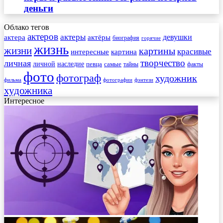
деньги
Облако тегов
актеров
актеры
актера
девушки
актёры
биография
горячие
жизнь
жизни
картины
красивые
интересные
картина
творчество
личная
личной
наследие
самые
певца
факты
тайны
фото
фотограф
художник
фильма
фотографии
фэнтези
художника
Интересное