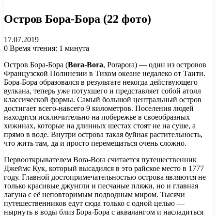
Остров Бора-Бора (22 фото)
17.07.2019
0
Время чтения: 1 минута
Остров Бора-Бора (
Bora-Bora
, Porapora) — один из островов
Французской Полинезии в Тихом океане недалеко от Таити.
Бора-Бора образовался в результате некогда действующего
вулкана, теперь уже потухшего и представляет собой атолл
классической формы. Самый большой центральный остров
достигает всего-навсего 9 километров. Поселения людей
находятся исключительно на побережье в своеобразных
хижинах, которые на длинных шестах стоят не на суше, а
прямо в воде. Внутри острова такая буйная растительность,
что жить там, да и просто перемещаться очень сложно.
Первооткрывателем Bora-Bora считается путешественник
Джеймс Кук, который высадился в это райское место в 1777
году. Главной достопримечательностью острова являются не
только красивые джунгли и песчаные пляжи, но и главная
лагуна с её неповторимым подводным миром. Тысячи
путешественников едут сюда только с одной целью —
нырнуть в воды близ Бора-Бора с аквалангом и насладиться