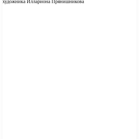
художника Иллариона Прянишникова