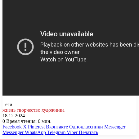
Теги
жизнь
творчество
художника
18.12.2024
0
Время чтения: 6 мин.
Facebook
X
Pinterest
Вконтакте
Одноклассники
Messenger
Messenger
WhatsApp
Telegram
Viber
Печатать