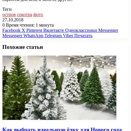
Теги
остров
сокотра
фото
27.10.2018
0
Время чтения: 1 минута
Facebook
X
Pinterest
Вконтакте
Одноклассники
Messenger
Messenger
WhatsApp
Telegram
Viber
Печатать
Похожие статьи
Как выбрать идеальную ёлку для Нового года