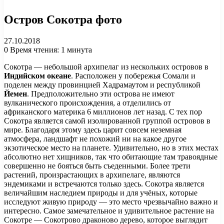
Остров Сокотра фото
27.10.2018
0
Время чтения: 1 минута
Сокотра — небольшой архипелаг из нескольких островов в
Индийском океане
. Расположен у побережья Сомали и
поделен между провинцией Хадрамаутом и республикой
Йемен
. Предположительно эти острова не имеют
вулканического происхождения, а отделились от
африканского материка 6 миллионов лет назад. С тех пор
Сокотра является самой изолированной группой островов в
мире. Благодаря этому здесь царит совсем неземная
атмосфера, ландшафт не похожий ни на какое другое
экзотическое место на планете. Удивительно, но в этих местах
абсолютно нет хищников, так что обитающие там травоядные
совершенно не бояться быть съеденными. Более трети
растений, произрастающих в архипелаге, являются
эндемиками и встречаются только здесь. Сокотра является
величайшим наследием природы и для учёных, которые
исследуют живую природу — это место чрезвычайно важно и
интересно. Самое замечательное и удивительное растение на
Сокотре — Сокотрово драконово дерево, которое выглядит