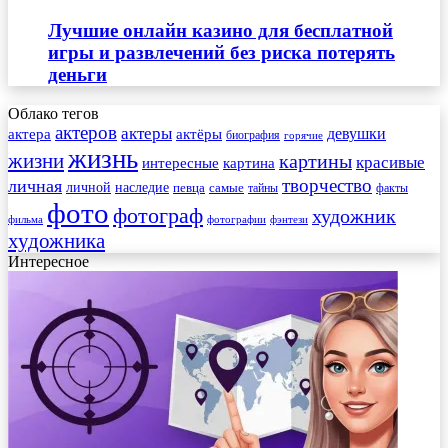
Лучшие онлайн казино для бесплатной
игры и развлечений без риска потерять
деньги
Облако тегов
актеров
актеры
актера
девушки
актёры
биография
горячие
жизнь
жизни
картины
красивые
интересные
картина
творчество
личная
личной
наследие
самые
певца
факты
тайны
фото
фотограф
художник
фильма
фотографии
фэнтези
художника
Интересное