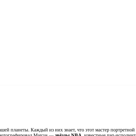
шей планеты. Каждый из них знает, что этот мастер портретной 
 фотографировал Marcus —
звёзды NBA
, известные рэп-исполнит