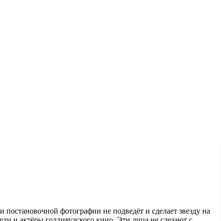
и постановочной фотографии не подведёт и сделает звезду на
ели и актёры голливудского кино. Эти лица не слезают с