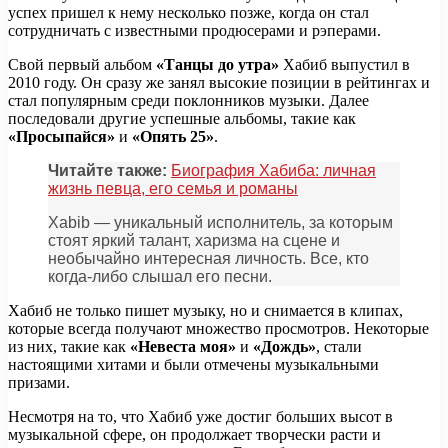
успех пришел к нему несколько позже, когда он стал
сотрудничать с известными продюсерами и рэперами.
Свой первый альбом
«Танцы до утра»
Хабиб выпустил в
2010 году. Он сразу же занял высокие позиции в рейтингах и
стал популярным среди поклонников музыки. Далее
последовали другие успешные альбомы, такие как
«Просыпайся»
и
«Опять 25»
.
Читайте также:
Биография Хабиба: личная
жизнь певца, его семья и романы
Хabib — уникальный исполнитель, за которым
стоят яркий талант, харизма на сцене и
необычайно интересная личность. Все, кто
когда-либо слышал его песни.
Хабиб не только пишет музыку, но и снимается в клипах,
которые всегда получают множество просмотров. Некоторые
из них, такие как
«Невеста моя»
и
«Дождь»
, стали
настоящими хитами и были отмечены музыкальными
призами.
Несмотря на то, что Хабиб уже достиг больших высот в
музыкальной сфере, он продолжает творчески расти и