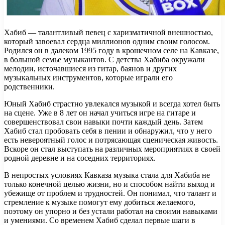
Хабиб — талантливый певец с харизматичной внешностью,
который завоевал сердца миллионов одним своим голосом.
Родился он в далеком 1995 году в крошечном селе на Кавказе,
в большой семье музыкантов. С детства Хабиба окружали
мелодии, источавшиеся из гитар, баянов и других
музыкальных инструментов, которые играли его
родственники.
Юный Хабиб страстно увлекался музыкой и всегда хотел быть
на сцене. Уже в 8 лет он начал учиться игре на гитаре и
совершенствовал свои навыки почти каждый день. Затем
Хабиб стал пробовать себя в пении и обнаружил, что у него
есть невероятный голос и потрясающая сценическая живость.
Вскоре он стал выступать на различных мероприятиях в своей
родной деревне и на соседних территориях.
В непростых условиях Кавказа музыка стала для Хабиба не
только конечной целью жизни, но и способом найти выход и
убежище от проблем и трудностей. Он понимал, что талант и
стремление к музыке помогут ему добиться желаемого,
поэтому он упорно и без устали работал на своими навыками
и умениями. Со временем Хабиб сделал первые шаги в