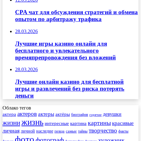
CPA чат для обсуждения стратегий и обмена
опытом по арбитражу трафика
28.03.2026
Лучшие игры казино онлайн для
бесплатного и увлекательного
времяпрепровождения без вложений
28.03.2026
Лучшие онлайн казино для бесплатной
игры и развлечений без риска потерять
деньги
Облако тегов
актеров
актеры
актера
девушки
актёры
биография
горячие
жизнь
жизни
картины
красивые
интересные
картина
творчество
личная
личной
наследие
самые
певца
факты
тайны
фото
фотограф
художник
фильма
фотографии