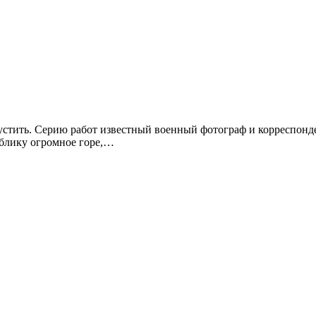
тить. Серию работ известный военный фотограф и корреспонден
ублику огромное горе,…