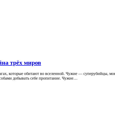
на трёх миров
агах, которые обитают во вселенной. Чужие — суперубийцы, мон
собами добывать себе пропитание. Чужие…