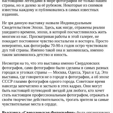
настоящими легендами в мире фотографии не только нашей
страны, но и далеко за её рубежом. Некоторые из снимков
известны каждому и публиковались в самых известных
изданиях.
Не зря данную выставку назвали Индивидуальным
Свидетельством Эпохи. Здесь, как нигде, отражены реалии
ушедшего времени, эпохи, в которой посчастливилось жить
многим из нас. Просматривая работы в этой галерее, не
покидает постоянное чувство ностальгии и восторга. Просто
невероятно, как фотографы 70-90-х годов остро чувствовали
дух той страны. Именно такой она и запомнилась, именно
таким запомнилось детство и юность.
Несмотря на то, что это выставка именно Свердловских
фотографов, сами фотографии были сделаны в самых разных
городах и уголках страны — Москва, Одесса, Урал и т.д. Это
выставка, где говорится не о городе в фотографии, а об эпохе
СССР глазами фотографов одного города. Советское время
навсегда запечатлено и застыло в этих кадрах. Они могут
быть настоящей путеводной звездой для любого, кто хочет
стать настоящим профессиональным фотографом, отражать в
своём творчестве действительность, трогать зрителя за самые
чувствительные места в сердце.
Выставка «Свердловская Фотография»
была организована