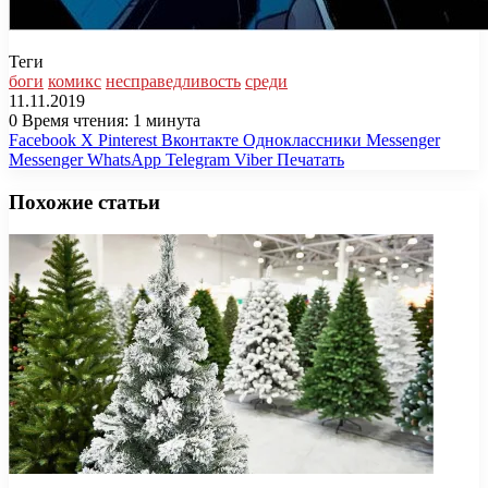
Теги
боги
комикс
несправедливость
среди
11.11.2019
0
Время чтения: 1 минута
Facebook
X
Pinterest
Вконтакте
Одноклассники
Messenger
Messenger
WhatsApp
Telegram
Viber
Печатать
Похожие статьи