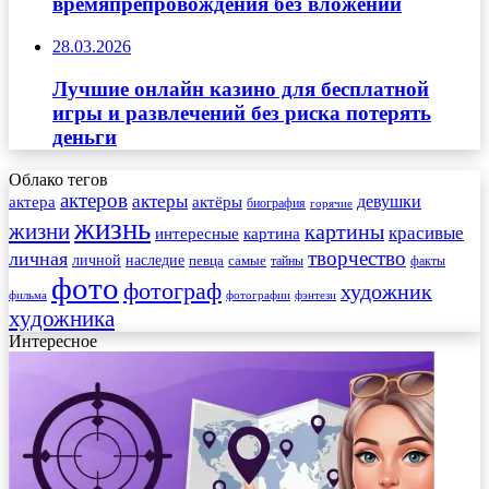
времяпрепровождения без вложений
28.03.2026
Лучшие онлайн казино для бесплатной
игры и развлечений без риска потерять
деньги
Облако тегов
актеров
актеры
актера
девушки
актёры
биография
горячие
жизнь
жизни
картины
красивые
интересные
картина
творчество
личная
личной
наследие
самые
певца
факты
тайны
фото
фотограф
художник
фильма
фотографии
фэнтези
художника
Интересное