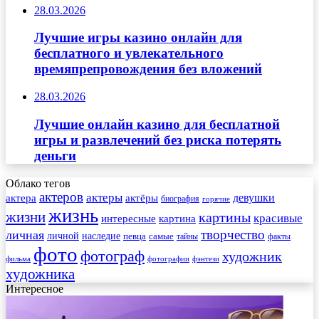
28.03.2026
Лучшие игры казино онлайн для
бесплатного и увлекательного
времяпрепровождения без вложений
28.03.2026
Лучшие онлайн казино для бесплатной
игры и развлечений без риска потерять
деньги
Облако тегов
актеров
актеры
актера
девушки
актёры
биография
горячие
жизнь
жизни
картины
красивые
интересные
картина
творчество
личная
личной
наследие
самые
певца
факты
тайны
фото
фотограф
художник
фильма
фотографии
фэнтези
художника
Интересное