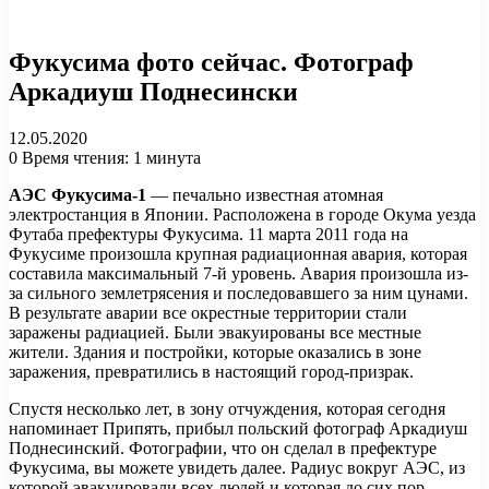
Фукусима фото сейчас. Фотограф
Аркадиуш Поднесински
12.05.2020
0
Время чтения: 1 минута
АЭС Фукусима-1
— печально известная атомная
электростанция в Японии. Расположена в городе Окума уезда
Футаба префектуры Фукусима. 11 марта 2011 года на
Фукусиме произошла крупная радиационная авария, которая
составила максимальный 7-й уровень. Авария произошла из-
за сильного землетрясения и последовавшего за ним цунами.
В результате аварии все окрестные территории стали
заражены радиацией. Были эвакуированы все местные
жители. Здания и постройки, которые оказались в зоне
заражения, превратились в настоящий город-призрак.
Спустя несколько лет, в зону отчуждения, которая сегодня
напоминает Припять, прибыл польский фотограф Аркадиуш
Поднесинский. Фотографии, что он сделал в префектуре
Фукусима, вы можете увидеть далее. Радиус вокруг АЭС, из
которой эвакуировали всех людей и которая до сих пор