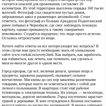
считается опасной для проживания, составляет 20
километров. Из этой территории выселены порядка 160 тысяч
жителей. Фотограф стал свидетелем пустых домов,
заброшенных школ и ржавеющих автомобилей. Стоит
отметить, что фотограф из Польши Аркадиуш Поднесинский
ранее побывал в Чернобыле, где смог наблюдать похожую
картину, однако привыкнуть к такому совершенно
невозможно. Создаётся ощущение, что люди просто исчезли.
Остались нетронутыми их вещи.
Хотите найти ответы на все интересующие вас вопросы? В
этом случае вам просто необходимо знать об уникальном
сайте www.vsekak.ru/sovety.html. Как выбрать, как заработать,
как избавиться, как лечить, как починить, как сделать и
многое-многое другое в одном месте.
Город-призрак, где всё, включая деньги, ценные вещи и
предметы, заражены радиацией, оказывает сильное
впечатление. Магазины до сих пор завалены различными
товарами, которые никто не осмелиться взять с собой для
личного пользования. В квартирах стоят ещё рабочие
телевизоры и электронная техника. На улицах — велосипеды,
мотоциклы, дорогие автомобили. Город постепенно зарастает
травой и деревьями. В зоне отчуждения в Японии постоянно
ведутся работы по расчистке загрязнений. В мешки собирают