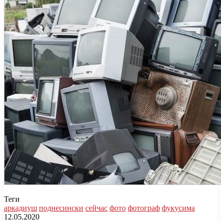
Теги
аркадиуш
поднесински
сейчас
фото
фотограф
фукусима
12.05.2020