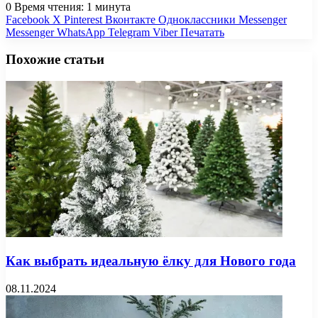
0
Время чтения: 1 минута
Facebook
X
Pinterest
Вконтакте
Одноклассники
Messenger
Messenger
WhatsApp
Telegram
Viber
Печатать
Похожие статьи
Как выбрать идеальную ёлку для Нового года
08.11.2024