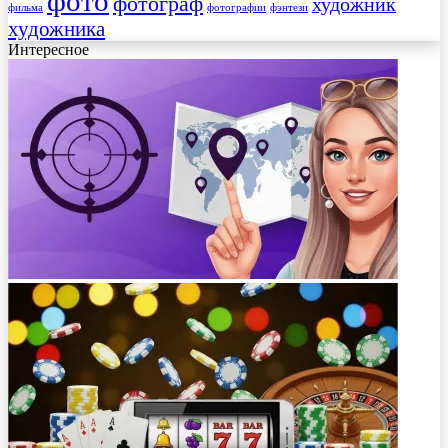
фото
фотограф
художник
фильма
фотографии
фэнтези
художника
Интересное