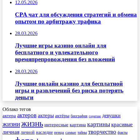
12.05.2026
CPA чат для обсуждения стратегий и обмена
опытом по арбитражу трафика
28.03.2026
Лучшие игры казино онлайн для
бесплатного и увлекательного
времяпрепровождения без вложений
28.03.2026
Лучшие онлайн казино для бесплатной
игры и развлечений без риска потерять
деньги
Облако тегов
актеров
актеры
актера
девушки
актёры
биография
горячие
жизнь
жизни
картины
красивые
интересные
картина
творчество
личная
личной
наследие
самые
певца
факты
тайны