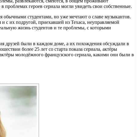
облемы, развлекаются, смеются, в общем проживают
 проблемах героев сериала могли увидеть свои собственные.
ся обычными студентами, но уже мечтают о славе музыкантов.
 и с их подругой, приехавшей из Техаса, неуправляемой
еальную жизнь студентов и те проблемы, с которыми
ия друзей были в каждом доме, а их похождения обсуждали в
шествии более 25 лет со старта показа сериала, актёры
 актёры молодёжного французского сериала, какими они были в