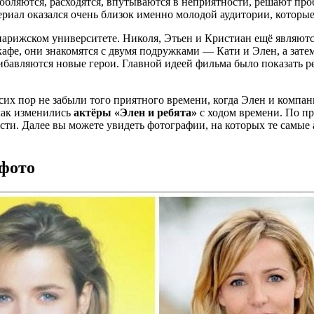
влюбляются, расходятся, впутываются в неприятности, решают пр
л оказался очень близок именно молодой аудитории, которые в
 парижском университете. Николя, Этьен и Кристиан ещё являют
афе, они знакомятся с двумя подружками — Кати и Элен, а затем
ибавляются новые герои. Главной идеей фильма было показать р
их пор не забыли того приятного времени, когда Элен и компан
 как изменились
актёры «Элен и ребята»
с ходом времени. По про
сти. Далее вы можете увидеть фотографии, на которых те самые
 фото