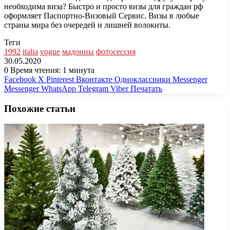
необходима виза? Быстро и просто визы для граждан рф
оформляет Паспортно-Визовый Сервис. Визы в любые
страны мира без очередей и лишней волокиты.
Теги
1992
italia
vogue
мадонны
фотосессия
30.05.2020
0
Время чтения: 1 минута
Facebook
X
Pinterest
Вконтакте
Одноклассники
Messenger
Messenger
WhatsApp
Telegram
Viber
Печатать
Похожие статьи