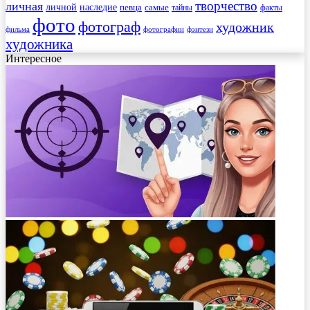
творчество
личная
личной
наследие
самые
певца
факты
тайны
фото
фотограф
художник
фильма
фотографии
фэнтези
художника
Интересное