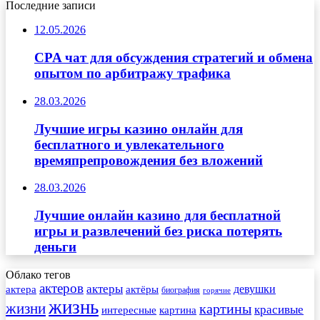
Последние записи
12.05.2026
CPA чат для обсуждения стратегий и обмена
опытом по арбитражу трафика
28.03.2026
Лучшие игры казино онлайн для
бесплатного и увлекательного
времяпрепровождения без вложений
28.03.2026
Лучшие онлайн казино для бесплатной
игры и развлечений без риска потерять
деньги
Облако тегов
актеров
актеры
актера
девушки
актёры
биография
горячие
жизнь
жизни
картины
красивые
интересные
картина