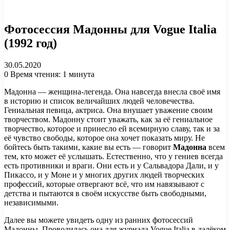
Фотосессия Мадонны для Vogue Italia
(1992 год)
30.05.2020
0
Время чтения: 1 минута
Мадонна — женщина-легенда. Она навсегда внесла своё имя
в историю и список величайших людей человечества.
Гениальная певица, актриса. Она внушает уважение своим
творчеством. Мадонну стоит уважать, как за её гениальное
творчество, которое и принесло ей всемирную славу, так и за
её чувство свободы, которое она хочет показать миру. Не
бойтесь быть такими, какие вы есть — говорит
Мадонна
всем
тем, кто может её услышать. Естественно, что у гениев всегда
есть противники и враги. Они есть и у Сальвадора Дали, и у
Пикассо, и у Моне и у многих других людей творческих
профессий, которые отвергают всё, что им навязывают с
детства и пытаются в своём искусстве быть свободными,
независимыми.
Далее вы можете увидеть одну из ранних фотосессий
Мадонны. Проводилась она для журнала Vogue Italia в далёком