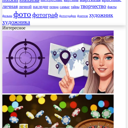
творчество
личная
личной
наследие
самые
певца
факты
тайны
фото
фотограф
художник
фильма
фотографии
фэнтези
художника
Интересное