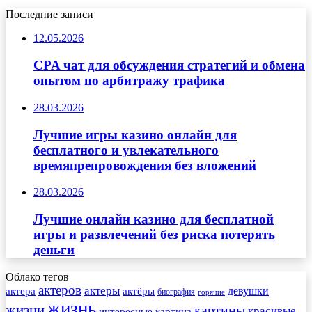
Последние записи
12.05.2026
CPA чат для обсуждения стратегий и обмена
опытом по арбитражу трафика
28.03.2026
Лучшие игры казино онлайн для
бесплатного и увлекательного
времяпрепровождения без вложений
28.03.2026
Лучшие онлайн казино для бесплатной
игры и развлечений без риска потерять
деньги
Облако тегов
актеров
актеры
актера
девушки
актёры
биография
горячие
жизнь
жизни
картины
красивые
интересные
картина