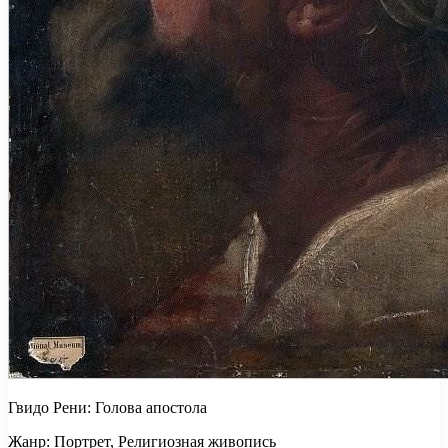
Гвидо Рени: Голова апостола
Жанр: Портрет, Религиозная живопись