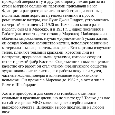
проходной дверью в ту и другую сторону: иммигранты из
стран Магриба большими партиями прибывали на юг
Франции и распространялись по всей стране, а военные,
политики, авантюристы-путешественники и просто
романтичные натуры, как Луис Джон Эндрес, устремлялись
на черный континент. С 1926 по 1930 гг. он много раз и
подолгу бывал в Марокко, и в 1931 г. Эндрес поселился в
Рабате (как известно, это столица Марокко). Наблюдая жизнь
обычных марокканцев, изучая мусульманский уклад жизни,
он создал большое количество картин, используя различные
материалы – масло, пастель, акварель. Его картины излучают
тепло, пленяют теплыми красками, красотой лиц на
портретах, прорисованными деталями, которые создают
неповторимый флёр Востока. Современники высоко ценили
качество его работ: он стал членом Французского общества
художников-ориенталистов, его работы покупали музеи,
частные коллекционеры и влиятельные марокканские
вельможи. Он прожил в Марокко до 1962 г., а затем жил в
Риме и Швейцарии.
Хотите приобрести для своего автомобиля отличные,
стильные и красивые диски, но не знаете где? Только для вас
на сайте сервиса МВО колесные диски replica самого
высокого качества. Широкий выбор продукции на любой
вкус.