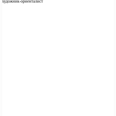
художник-ориенталист