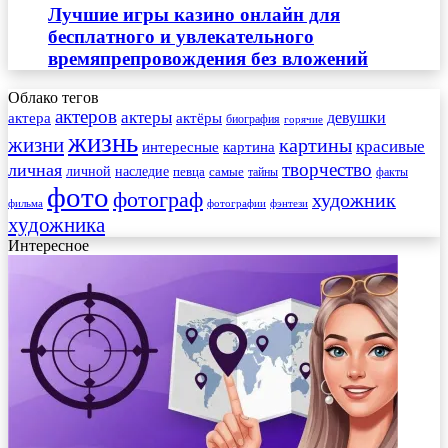
Лучшие игры казино онлайн для
бесплатного и увлекательного
времяпрепровождения без вложений
Облако тегов
актеров
актеры
актера
девушки
актёры
биография
горячие
жизнь
жизни
картины
красивые
интересные
картина
творчество
личная
личной
наследие
самые
певца
факты
тайны
фото
фотограф
художник
фильма
фотографии
фэнтези
художника
Интересное