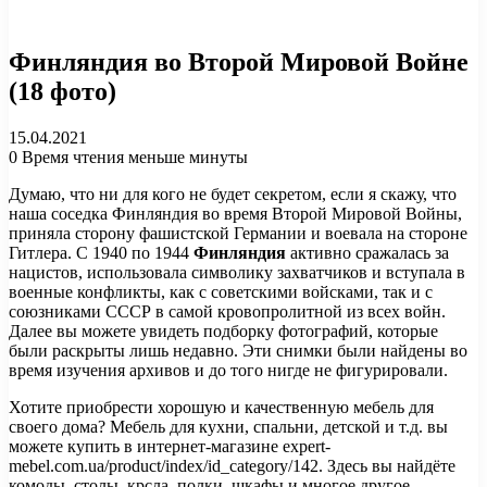
Финляндия во Второй Мировой Войне
(18 фото)
15.04.2021
0
Время чтения меньше минуты
Думаю, что ни для кого не будет секретом, если я скажу, что
наша соседка Финляндия во время Второй Мировой Войны,
приняла сторону фашистской Германии и воевала на стороне
Гитлера. С 1940 по 1944
Финляндия
активно сражалась за
нацистов, использовала символику захватчиков и вступала в
военные конфликты, как с советскими войсками, так и с
союзниками СССР в самой кровопролитной из всех войн.
Далее вы можете увидеть подборку фотографий, которые
были раскрыты лишь недавно. Эти снимки были найдены во
время изучения архивов и до того нигде не фигурировали.
Хотите приобрести хорошую и качественную мебель для
своего дома? Мебель для кухни, спальни, детской и т.д. вы
можете купить в интернет-магазине expert-
mebel.com.ua/product/index/id_category/142. Здесь вы найдёте
комоды, столы, крсла, полки, шкафы и многое другое