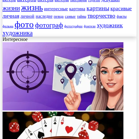
жизнь
жизни
картины
красивые
интересные
картина
творчество
личная
личной
наследие
самые
певца
факты
тайны
фото
фотограф
художник
фильма
фотографии
фэнтези
художника
Интересное