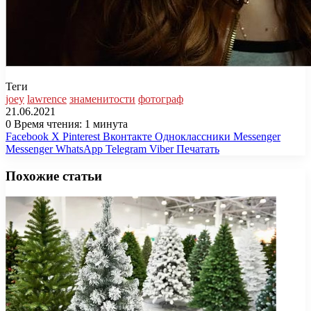
Теги
joey
lawrence
знаменитости
фотограф
21.06.2021
0
Время чтения: 1 минута
Facebook
X
Pinterest
Вконтакте
Одноклассники
Messenger
Messenger
WhatsApp
Telegram
Viber
Печатать
Похожие статьи