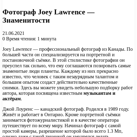
Фотограф Joey Lawrence —
Знаменитости
21.06.2021
0
Время чтения: 1 минута
Joey Lawrence — профессиональный фотограф из Канады. По
большей части он специализируется на портретной и
постановочной съёмке. В этой стилистике фотографии он
преуспел так сильно, что ему соглашаются позировать самые
знаменитые люди планеты. Каждому из них прекрасно
известно, что человек с таким незаурядным талантом и
большим опытом создаст действительно качественные
снимки. Здесь вы можете увидеть небольшую подборку работ
автора, которая посвящена известным
музыкантам и
актёрам
.
Джой Лоуренс — канадский фотограф. Родился в 1989 году.
Живёт и работает в Онтарио. Кроме портретной съёмки
занимается фотожурналистикой и в качестве оператора
путешествует по всему миру. Начинал фотограф с самой
простой камеры, разрешение которой было всего 1.3 Мп,
однако даже с такой техникой он умудрялся делать