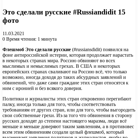
Это сделали русские #Russiandidit 15
фото
11.03.2021
0
Время чтения: 1 минута
Флешмоб Это сделали русские
(#russiansdidit) появился на
фоне антироссийской истерии, которая продолжает нарастать
в некоторых странах мира. Россию обвиняют во всех
мыслимых и немыслимых грехах. В США и некоторых
европейских странах сваливают на Россию всё, что только
возможно, иногда доходя до таких абсурдных заявлений и
обвинений, что даже сами граждане этих стран относятся к
ним с иронией и без всякого доверия.
Политики и журналисты этих стран откровенно перегибают
палку, иногда только для того, чтобы соответствовать
требованиям от других стран, или для того, чтобы выгородить
свои собственные грехи. Из-за того что обвинения в сторону
русских доходят до степени настоящего маразма, люди всё
меньше и меньше доверяют таким заявлениям, а в противовес
всем этим обвинениям создали целый флешмоб, который
высмеивает заявления политиков и журналистов, якобы во