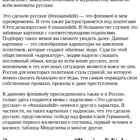
всём виноваты русские.
Это сделали русские (#russiansdidit) — это флешмоб и мем
одновременно. В сети также распространяется под хештегами
#Этосделалирусские # russiansdidit. В большинстве случаев это
забавные картинки с соответствующими подписями.
Подборку таких мемов вы сможете увидеть далее. Данные
картинки — это своеобразные карикатуры на заявления
политиков, которые создают обычные люди. Судя по этой
общественной «карикатуре», людям надоело слышать
постоянный обман, когда во всём винят русских, хотя
виновными в тех или иных ситуациях являются вовсе не они.
Россия для некоторых политиков стала страной, на которую
можно свалить буквально все беды, тем самым оправдать свои
собственные промахи, провалы и даже преступления.
К данному флешмобу присоединились также и в России,
только здесь создаются мемы с надписями «Это сделали
русские» и «#russiansdidit» немного другого характера. В
частности, на таких картинках с надписью, что это сделали
русские, представлены: победа над фашистской Германией,
создание первого космического спутника, первый человек в
космосе, таблица Менделеева и многое другое.