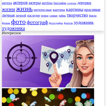
актеров
актеры
актера
девушки
актёры
биография
горячие
жизнь
жизни
картины
красивые
интересные
картина
творчество
личная
личной
наследие
самые
певца
факты
тайны
фото
фотограф
художник
фильма
фотографии
фэнтези
художника
Интересное