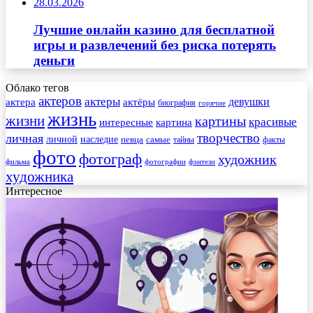
28.03.2026
Лучшие онлайн казино для бесплатной
игры и развлечений без риска потерять
деньги
Облако тегов
актеров
актеры
актера
девушки
актёры
биография
горячие
жизнь
жизни
картины
красивые
интересные
картина
творчество
личная
личной
наследие
самые
певца
факты
тайны
фото
фотограф
художник
фильма
фотографии
фэнтези
художника
Интересное