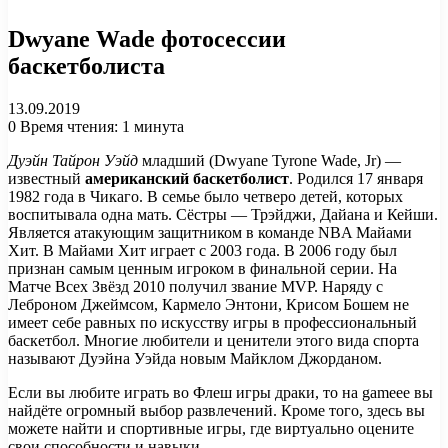
Dwyane Wade фотосессии
баскетболиста
13.09.2019
0
Время чтения: 1 минута
Дуэйн Тайрон Уэйд
младший (Dwyane Tyrone Wade, Jr) —
известный
американский баскетболист
. Родился 17 января
1982 года в Чикаго. В семье было четверо детей, которых
воспитывала одна мать. Сёстры — Трэйджи, Дайана и Кейши.
Является атакующим защитником в команде NBA Майами
Хит. В Майами Хит играет с 2003 года. В 2006 году был
признан самым ценным игроком в финальной серии. На
Матче Всех Звёзд 2010 получил звание MVP. Наряду с
Леброном Джеймсом, Кармело Энтони, Крисом Бошем не
имеет себе равных по искусству игры в профессиональный
баскетбол. Многие любители и ценители этого вида спорта
называют Дуэйна Уэйда новым Майклом Джорданом.
Если вы любите играть во Флеш игры драки, то на gameee вы
найдёте огромный выбор развлечений. Кроме того, здесь вы
можете найти и спортивные игры, где виртуально оцените
свои способности и навыки.