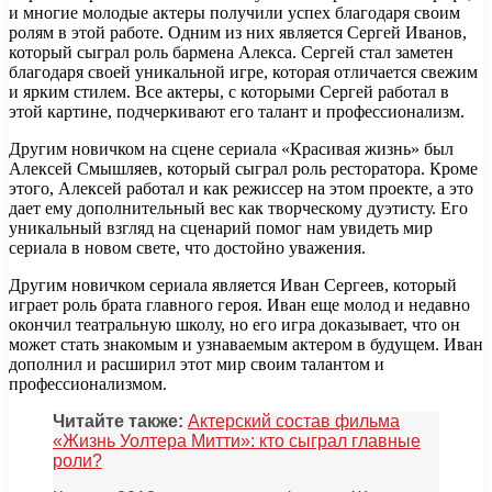
и многие молодые актеры получили успех благодаря своим
ролям в этой работе. Одним из них является Сергей Иванов,
который сыграл роль бармена Алекса. Сергей стал заметен
благодаря своей уникальной игре, которая отличается свежим
и ярким стилем. Все актеры, с которыми Сергей работал в
этой картине, подчеркивают его талант и профессионализм.
Другим новичком на сцене сериала «Красивая жизнь» был
Алексей Смышляев, который сыграл роль ресторатора. Кроме
этого, Алексей работал и как режиссер на этом проекте, а это
дает ему дополнительный вес как творческому дуэтисту. Его
уникальный взгляд на сценарий помог нам увидеть мир
сериала в новом свете, что достойно уважения.
Другим новичком сериала является Иван Сергеев, который
играет роль брата главного героя. Иван еще молод и недавно
окончил театральную школу, но его игра доказывает, что он
может стать знакомым и узнаваемым актером в будущем. Иван
дополнил и расширил этот мир своим талантом и
профессионализмом.
Читайте также:
Актерский состав фильма
«Жизнь Уолтера Митти»: кто сыграл главные
роли?