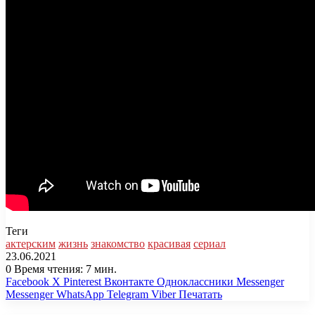
Теги
актерским
жизнь
знакомство
красивая
сериал
23.06.2021
0
Время чтения: 7 мин.
Facebook
X
Pinterest
Вконтакте
Одноклассники
Messenger
Messenger
WhatsApp
Telegram
Viber
Печатать