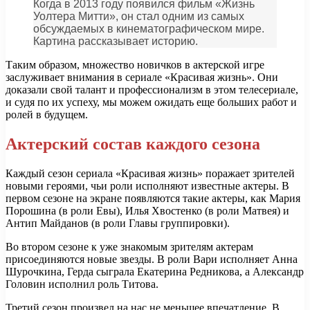
Когда в 2013 году появился фильм «Жизнь
Уолтера Митти», он стал одним из самых
обсуждаемых в кинематографическом мире.
Картина рассказывает историю.
Таким образом, множество новичков в актерской игре
заслуживает внимания в сериале «Красивая жизнь». Они
доказали свой талант и профессионализм в этом телесериале,
и судя по их успеху, мы можем ожидать еще больших работ и
ролей в будущем.
Актерский состав каждого сезона
Каждый сезон сериала «Красивая жизнь» поражает зрителей
новыми героями, чьи роли исполняют известные актеры. В
первом сезоне на экране появляются такие актеры, как Мария
Порошина (в роли Евы), Илья Хвостенко (в роли Матвея) и
Антип Майданов (в роли Главы группировки).
Во втором сезоне к уже знакомым зрителям актерам
присоединяются новые звезды. В роли Вари исполняет Анна
Шурочкина, Герда сыграла Екатерина Редникова, а Александр
Головин исполнил роль Титова.
Третий сезон произвел на нас не меньшее впечатление. В