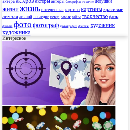
актеров
актеры
актера
девушки
актёры
биография
горячие
жизнь
жизни
картины
красивые
интересные
картина
творчество
личная
личной
наследие
самые
певца
факты
тайны
фото
фотограф
художник
фильма
фотографии
фэнтези
художника
Интересное