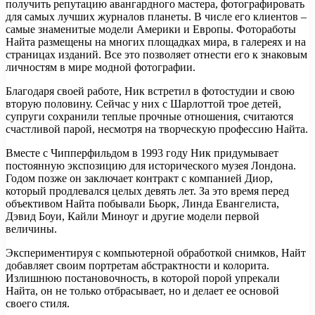
получить репутацию авангардного мастера, фотографировать
для самых лучших журналов планеты. В числе его клиентов –
самые знаменитые модели Америки и Европы. Фотоработы
Найта размещены на многих площадках мира, в галереях и на
страницах изданий. Все это позволяет отнести его к знаковым
личностям в мире модной фотографии.
Благодаря своей работе, Ник встретил в фотостудии и свою
вторую половину. Сейчас у них с Шарлоттой трое детей,
супруги сохранили теплые прочные отношения, считаются
счастливой парой, несмотря на творческую профессию Найта.
Вместе с Чипперфильдом в 1993 году Ник придумывает
постоянную экспозицию для исторического музея Лондона.
Годом позже он заключает контракт с компанией Диор,
который продлевался целых девять лет. За это время перед
объективом Найта побывали Бьорк, Линда Евангелиста,
Дэвид Боуи, Кайли Миноуг и другие модели первой
величины.
Экспериментируя с компьютерной обработкой снимков, Найт
добавляет своим портретам абстрактности и колорита.
Излишнюю постановочность, в которой порой упрекали
Найта, он не только отбрасывает, но и делает ее основой
своего стиля.