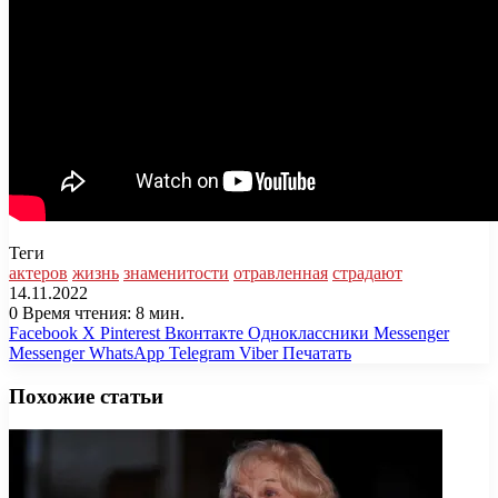
Теги
актеров
жизнь
знаменитости
отравленная
страдают
14.11.2022
0
Время чтения: 8 мин.
Facebook
X
Pinterest
Вконтакте
Одноклассники
Messenger
Messenger
WhatsApp
Telegram
Viber
Печатать
Похожие статьи