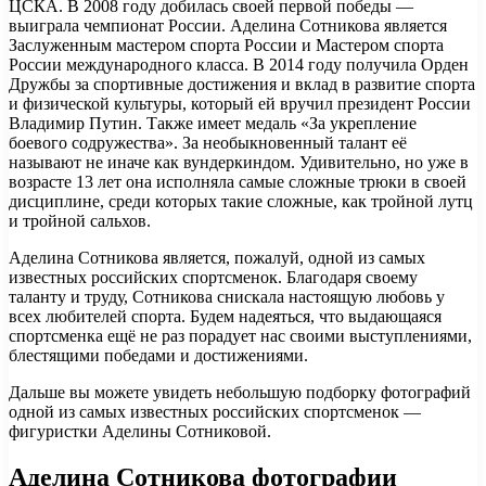
ЦСКА. В 2008 году добилась своей первой победы —
выиграла чемпионат России. Аделина Сотникова является
Заслуженным мастером спорта России и Мастером спорта
России международного класса. В 2014 году получила Орден
Дружбы за спортивные достижения и вклад в развитие спорта
и физической культуры, который ей вручил президент России
Владимир Путин. Также имеет медаль «За укрепление
боевого содружества». За необыкновенный талант её
называют не иначе как вундеркиндом. Удивительно, но уже в
возрасте 13 лет она исполняла самые сложные трюки в своей
дисциплине, среди которых такие сложные, как тройной лутц
и тройной сальхов.
Аделина Сотникова является, пожалуй, одной из самых
известных российских спортсменок. Благодаря своему
таланту и труду, Сотникова снискала настоящую любовь у
всех любителей спорта. Будем надеяться, что выдающаяся
спортсменка ещё не раз порадует нас своими выступлениями,
блестящими победами и достижениями.
Дальше вы можете увидеть небольшую подборку фотографий
одной из самых известных российских спортсменок —
фигуристки Аделины Сотниковой.
Аделина Сотникова фотографии