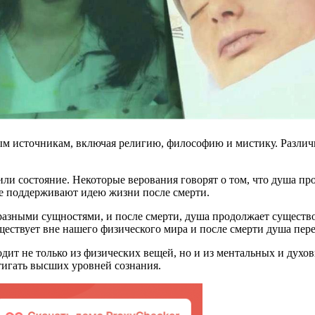
ным источникам, включая религию, философию и мистику. Различ
или состояние. Некоторые верования говорят о том, что душа про
 не поддерживают идею жизни после смерти.
 разными сущностями, и после смерти, душа продолжает существо
ствует вне нашего физического мира и после смерти душа перен
одит не только из физических вещей, но и из ментальных и духо
тигать высших уровней сознания.