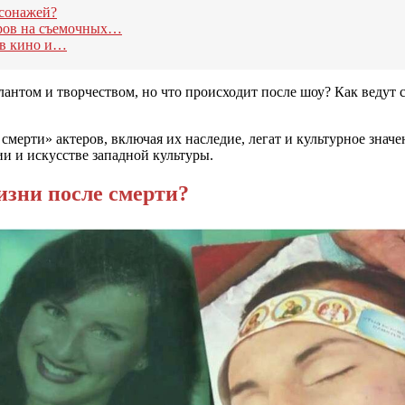
рсонажей?
еров на съемочных…
 в кино и…
антом и творчеством, но что происходит после шоу? Как ведут 
мерти» актеров, включая их наследие, легат и культурное значе
ии и искусстве западной культуры.
изни после смерти?