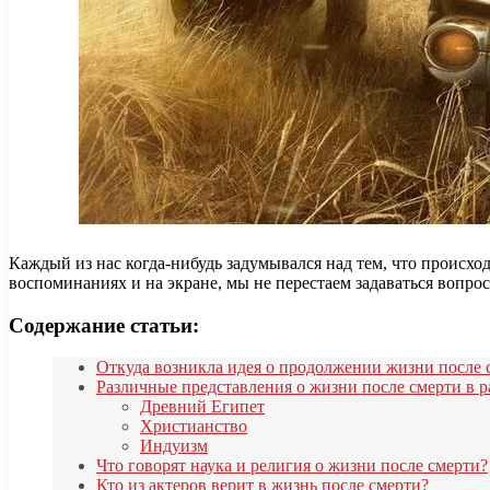
Каждый из нас когда-нибудь задумывался над тем, что происход
воспоминаниях и на экране, мы не перестаем задаваться вопро
Содержание статьи:
Откуда возникла идея о продолжении жизни после 
Различные представления о жизни после смерти в р
Древний Египет
Христианство
Индуизм
Что говорят наука и религия о жизни после смерти?
Кто из актеров верит в жизнь после смерти?