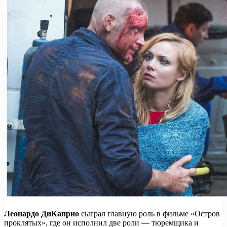
Леонардо ДиКаприо
сыграл главную роль в фильме «Остров
проклятых», где он исполнил две роли — тюремщика и