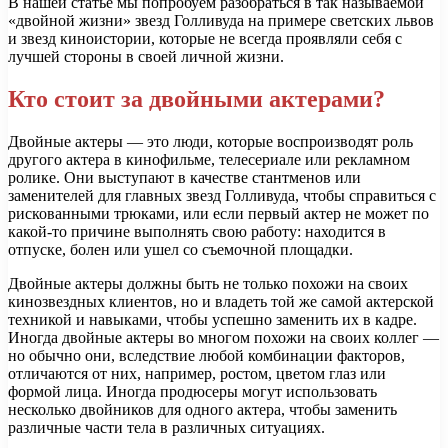
В нашей статье мы попробуем разобраться в так называемой
«двойной жизни» звезд Голливуда на примере светских львов
и звезд киноистории, которые не всегда проявляли себя с
лучшей стороны в своей личной жизни.
Кто стоит за двойными актерами?
Двойные актеры — это люди, которые воспроизводят роль
другого актера в кинофильме, телесериале или рекламном
ролике. Они выступают в качестве стантменов или
заменителей для главных звезд Голливуда, чтобы справиться с
рискованными трюками, или если первый актер не может по
какой-то причине выполнять свою работу: находится в
отпуске, болен или ушел со съемочной площадки.
Двойные актеры должны быть не только похожи на своих
кинозвездных клиентов, но и владеть той же самой актерской
техникой и навыками, чтобы успешно заменить их в кадре.
Иногда двойные актеры во многом похожи на своих коллег —
но обычно они, вследствие любой комбинации факторов,
отличаются от них, например, ростом, цветом глаз или
формой лица. Иногда продюсеры могут использовать
несколько двойников для одного актера, чтобы заменить
различные части тела в различных ситуациях.