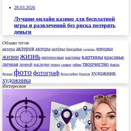
28.03.2026
Лучшие онлайн казино для бесплатной
игры и развлечений без риска потерять
деньги
Облако тегов
актеров
актеры
актера
девушки
актёры
биография
горячие
жизнь
жизни
картины
красивые
интересные
картина
творчество
личная
личной
наследие
самые
певца
факты
тайны
фото
фотограф
художник
фильма
фотографии
фэнтези
художника
Интересное