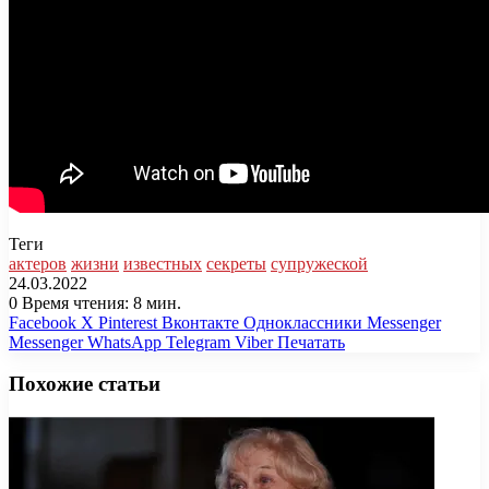
Теги
актеров
жизни
известных
секреты
супружеской
24.03.2022
0
Время чтения: 8 мин.
Facebook
X
Pinterest
Вконтакте
Одноклассники
Messenger
Messenger
WhatsApp
Telegram
Viber
Печатать
Похожие статьи