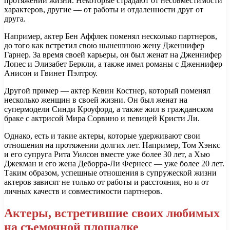
протяжении жизни. Некоторые страдают от несовместимости
характеров, другие — от работы и отдаленности друг от
друга.
Например, актер Бен Аффлек поменял несколько партнеров,
до того как встретил свою нынешнюю жену Дженнифер
Гарнер. За время своей карьеры, он был женат на Дженнифер
Лопес и Элизабет Беркли, а также имел романы с Дженнифер
Анисон и Гвинет Пэлтроу.
Другой пример — актер Кевин Костнер, который поменял
несколько женщин в своей жизни. Он был женат на
супермодели Синди Кроуфорд, а также жил в гражданском
браке с актрисой Мира Сорвино и певицей Кристи Ли.
Однако, есть и такие актеры, которые удерживают свои
отношения на протяжении долгих лет. Например, Том Хэнкс
и его супруга Рита Уилсон вместе уже более 30 лет, а Хью
Джекман и его жена Деборра-Ли Фернесс — уже более 20 лет.
Таким образом, успешные отношения в супружеской жизни
актеров зависят не только от работы и расстояния, но и от
личных качеств и совместимости партнеров.
Актеры, встретившие своих любимых
на съемочной площадке