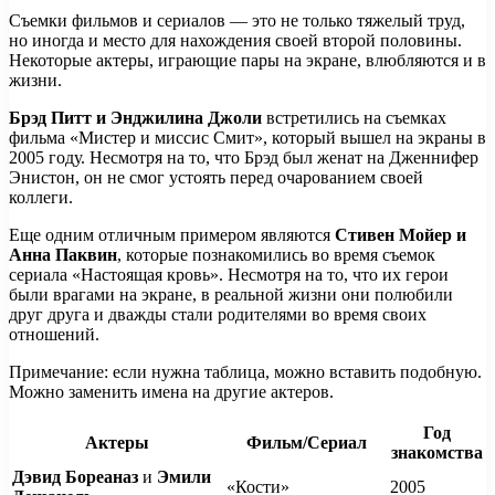
Съемки фильмов и сериалов — это не только тяжелый труд,
но иногда и место для нахождения своей второй половины.
Некоторые актеры, играющие пары на экране, влюбляются и в
жизни.
Брэд Питт и Энджилина Джоли
встретились на съемках
фильма «Мистер и миссис Смит», который вышел на экраны в
2005 году. Несмотря на то, что Брэд был женат на Дженнифер
Энистон, он не смог устоять перед очарованием своей
коллеги.
Еще одним отличным примером являются
Стивен Мойер и
Анна Паквин
, которые познакомились во время съемок
сериала «Настоящая кровь». Несмотря на то, что их герои
были врагами на экране, в реальной жизни они полюбили
друг друга и дважды стали родителями во время своих
отношений.
Примечание: если нужна таблица, можно вставить подобную.
Можно заменить имена на другие актеров.
Год
Актеры
Фильм/Сериал
знакомства
Дэвид Бореаназ
и
Эмили
«Кости»
2005