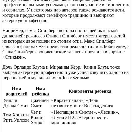
профессиональными успехами, включая участие в кинолентах
и сериалах. У некоторых пар актеров также рождаются дети,
которые продолжают семейную традицию и выбирают
актерскую профессию.
Например, семья Спилбергов стала настоящей актерской
династией: режиссер Стивен Спилберг имеет пятерых детей,
из которых двое пошли по стопам отца. Макс Спилберг
снялся в фильмах «За пределами реальности» и «Любители», а
Саша Спилберг свои актерские таланты проявила в картине
«Стикмэн».
Дочь Орландо Блума и Миранды Керр, Флинн Блум, тоже
выбрал актерскую профессию и уже успел озвучить одного из
персонажей в мультфильме «Лего: Фильм».
Имя
Имя
Киноленты ребенка
родителей
ребенка
Уилл и
Джейден
«Карате-пацан», «День
Джада Смит
Смит
независимости: Возрождение»
Чет и
«Неспящие в Сиэтле», «Лесник»,
Том Хэнкс и
Колин
«Луна 2112», «Герой шести,
Рита Уилсон
Хэнкс
миллионов»