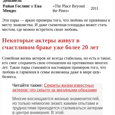
Дешанель
Райан Гослинг
и
Ева
«The Place Beyond
2011
Мендес
the Pines»
Эти пары — яркие примеры того, что любовь не привязана к
месту знакомства. И даже съемочная площадка может стать
местом, где можно встретить свою любовь.
Некоторые актеры живут в
счастливом браке уже более 20 лет
Семейная жизнь актеров не всегда стабильна, но есть и такие,
кто смог сохранить свои отношения на протяжении многих
лет. Такие пары становятся настоящим примером того, что
любовь и гармония в семье возможны даже в мире шоу-
бизнеса.
Читайте также:
Секреты жизни известных
актеров: что скрыто за звездными образами
Многие восхищаются жизнью знаменитостей,
но только немногие знают, какими опытами и
трудностями приходится сталкиваться актерам
в центре внимания. В этой.