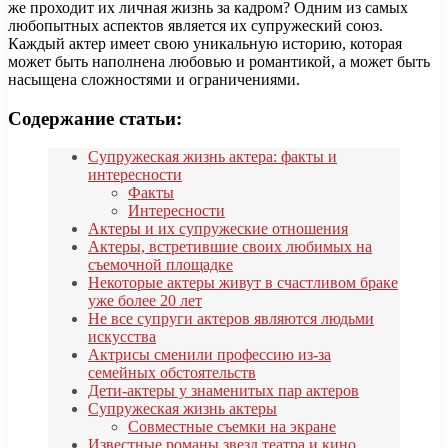
же проходит их личная жизнь за кадром? Одним из самых
любопытных аспектов является их супружеский союз.
Каждый актер имеет свою уникальную историю, которая
может быть наполнена любовью и романтикой, а может быть
насыщена сложностями и ограничениями.
Содержание статьи:
Супружеская жизнь актера: факты и
интересности
Факты
Интересности
Актеры и их супружеские отношения
Актеры, встретившие своих любимых на
съемочной площадке
Некоторые актеры живут в счастливом браке
уже более 20 лет
Не все супруги актеров являются людьми
искусства
Актрисы сменили профессию из-за
семейных обстоятельств
Дети-актеры у знаменитых пар актеров
Супружеская жизнь актеры
Совместные съемки на экране
Известные романы звезд театра и кино