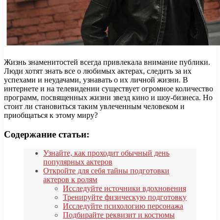
Жизнь знаменитостей всегда привлекала внимание публики.
Люди хотят знать все о любимых актерах, следить за их
успехами и неудачами, узнавать о их личной жизни. В
интернете и на телевидении существует огромное количество
программ, посвященных жизни звезд кино и шоу-бизнеса. Но
стоит ли становиться таким увлеченным человеком и
приобщаться к этому миру?
Содержание статьи:
Узнайте, как проходит обычный день
популярных актеров
Откройте для себя тайны подготовки
актеров к ролям
Исследуйте источники вдохновения
Тренируйте физическую подготовку
Исследуйте психологию персонажа
Подбирайте реквизит и костюмы