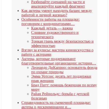
Разбирайте сценарий на части и
анализируйте каждый фрагмент
Как актеры умеют находить баланс между
работой и личной жизнью?
Особенности работы на площадке:
поговорим с координаторами…
Каждый деталь — важна
Слияние художественного и
технического
Тонкая грань между безопасностью и
эффектностью
Взгляд за кулисы: мастера киноискусства о
работе с актерами
Актеры, которые поддерживают
благотворительные организации: истории…
Леонардо ДиКаприо: основатель фонда
по охране природы
Эмма Уотсон: десять лет поддержки
прав женщин
Брад Питт: помощь беженцам по всему
миру
Райан Рейнольдс: борьба с детской
болезнью
Справедливость на съемочной площадке:
актеры о дискриминации и…