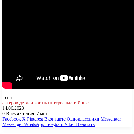
Теги
актеров
детали
жизнь
интересные
тайные
14.06.2023
0
Время чтения: 7 мин.
Facebook
X
Pinterest
Вконтакте
Одноклассники
Messenger
Messenger
WhatsApp
Telegram
Viber
Печатать