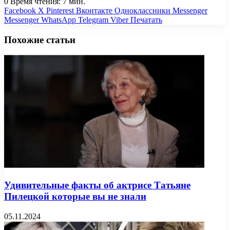
0
Время чтения: 7 мин.
Facebook
X
Pinterest
Вконтакте
Одноклассники
Messenger
Messenger
WhatsApp
Telegram
Viber
Печатать
Похожие статьи
Удивительные факты об актрисе Татьяне
Пилецкой которые вы не знали
05.11.2024