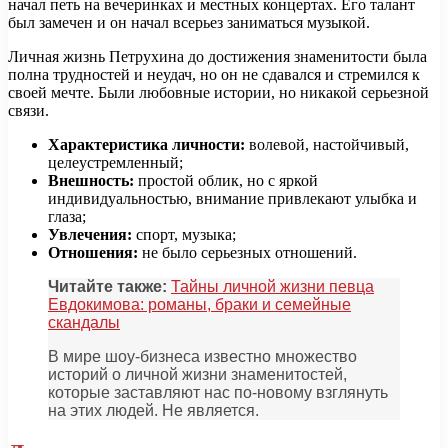
начал петь на вечеринках и местных концертах. Его талант
был замечен и он начал всерьез заниматься музыкой.
Личная жизнь Петрухина до достижения знаменитости была
полна трудностей и неудач, но он не сдавался и стремился к
своей мечте. Были любовные истории, но никакой серьезной
связи.
Характеристика личности:
волевой, настойчивый,
целеустремленный;
Внешность:
простой облик, но с яркой
индивидуальностью, внимание привлекают улыбка и
глаза;
Увлечения:
спорт, музыка;
Отношения:
не было серьезных отношений.
Читайте также:
Тайны личной жизни певца
Евдокимова: романы, браки и семейные
скандалы
В мире шоу-бизнеса известно множество
историй о личной жизни знаменитостей,
которые заставляют нас по-новому взглянуть
на этих людей. Не является.