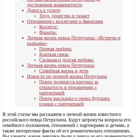
достижения знаменитости
Дорога к успеху
Труд, упорство и талант
Отношения с коллегами и фанатами
Коллеги:
Фанаты:
Личная жизнь певца Петрухина: «Встречи и
разрывы»
Первая любовь:
Краткая связь:
Сильная и долгая любовь:
Личная жизнь певца Петрухина
Семейная жизнь и дети
Новости по личной жизни Петрухина
Певец подвергся критике за
открытость в отношениях с
партнершей
Певец рассказал о своих будущих
планах с партнершей
В этой статье мы расскажем о личной жизни известного
российского певца Петрухина. Будут затронуты вопросы его
семейного положения, отношений с партнерами и детьми, а
также интересные факты об его романтических отношениях.
Вы узнаете, какие девушки были у певца до его знаменитости