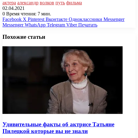
актера
александр
волков
путь
фильма
02.04.2021
0
Время чтения: 7 мин.
Facebook
X
Pinterest
Вконтакте
Одноклассники
Messenger
Messenger
WhatsApp
Telegram
Viber
Печатать
Похожие статьи
Удивительные факты об актрисе Татьяне
Пилецкой которые вы не знали