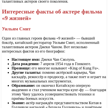
талантливых актеров своего поколения.
Интересные факты об актере фильма
«9 жизней»
Уильям Смит
Один из главных героев фильма «9 жизней» — бывший
боксёр, китайский ресторатор Уильям Смит, исполненный
талантливым актером Джеки Чаном. Вот несколько
интересных фактов из его биографии:
Настоящее имя:
Джеки Чан Сяолунь.
Дата рождения:
7 апреля 1954 года в Гонконге.
Прозвище:
его многие называют «King of Kung Fu».
Другие таланты:
помимо актёрской карьеры, Чан
каскадёр, режиссёр и продюсер, а также поет и играет на
многих музыкальных инструментах.
Образование:
он окончил Китайскую оперную
академию и стал учеником мастера кунг-фу — благодаря
этому Чану удалось усовершенствовать техники и
приёмы боевых искусств.
Звание:
актёр награждён представительством Китая в
Голливуде наградой «Легенда Голливуда» и почётным