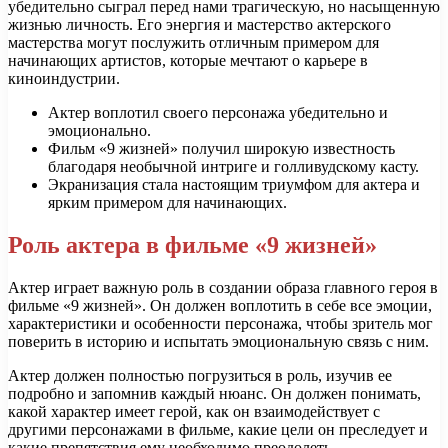
убедительно сыграл перед нами трагическую, но насыщенную
жизнью личность. Его энергия и мастерство актерского
мастерства могут послужить отличным примером для
начинающих артистов, которые мечтают о карьере в
киноиндустрии.
Актер воплотил своего персонажа убедительно и
эмоционально.
Фильм «9 жизней» получил широкую известность
благодаря необычной интриге и голливудскому касту.
Экранизация стала настоящим триумфом для актера и
ярким примером для начинающих.
Роль актера в фильме «9 жизней»
Актер играет важную роль в создании образа главного героя в
фильме «9 жизней». Он должен воплотить в себе все эмоции,
характеристики и особенности персонажа, чтобы зритель мог
поверить в историю и испытать эмоциональную связь с ним.
Актер должен полностью погрузиться в роль, изучив ее
подробно и запомнив каждый нюанс. Он должен понимать,
какой характер имеет герой, как он взаимодействует с
другими персонажами в фильме, какие цели он преследует и
какие препятствия ему необходимо преодолеть.