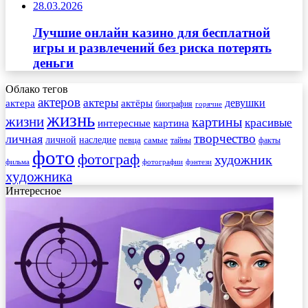
28.03.2026
Лучшие онлайн казино для бесплатной
игры и развлечений без риска потерять
деньги
Облако тегов
актеров
актеры
актера
девушки
актёры
биография
горячие
жизнь
жизни
картины
красивые
интересные
картина
творчество
личная
личной
наследие
самые
певца
факты
тайны
фото
фотограф
художник
фильма
фотографии
фэнтези
художника
Интересное