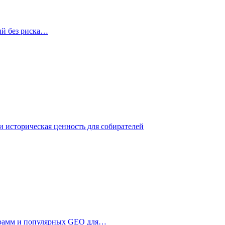
ий без риска…
 историческая ценность для собирателей
ограмм и популярных GEO для…