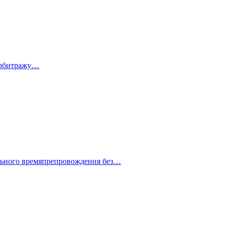
 арбитражу…
ельного времяпрепровождения без…