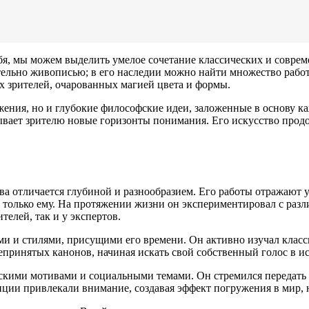
я, мы можем выделить умелое сочетание классических и соврем
ельно живописью; в его наследии можно найти множество работ,
х зрителей, очарованных магией цвета и формы.
жения, но и глубокие философские идеи, заложенные в основу к
ывает зрителю новые горизонты понимания. Его искусство продо
тва отличается глубиной и разнообразием. Его работы отражаю
 только ему. На протяжении жизни он экспериментировал с раз
елей, так и у экспертов.
ми и стилями, присущими его времени. Он активно изучал клас
принятых канонов, начиная искать свой собственный голос в ис
скими мотивами и социальными темами. Он стремился передать г
ции привлекали внимание, создавая эффект погружения в мир,