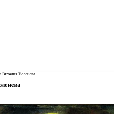
а Виталия Тюленева
юленева