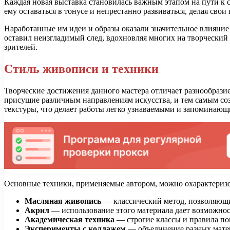
Каждая новая выставка становилась важным этапом на пути к 
ему оставаться в тонусе и непрестанно развиваться, делая сво
Наработанные им идеи и образы оказали значительное влияние
оставил неизгладимый след, вдохновляя многих на творческий п
зрителей.
Стиль живописи и техники
Творческие достижения данного мастера отличает разнообразие
присущие различным направлениям искусства, и тем самым соз
текстуры, что делает работы легко узнаваемыми и запоминающ
Основные техники, применяемые автором, можно охарактериз
Масляная живопись
— классический метод, позволяющи
Акрил
— использование этого материала дает возможнос
Академическая техника
— строгие классы и правила по
Эксперименты с коллажем
— объединение разных матер