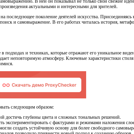
самовыражению. В ней он показывал не только свои свежие идеи,
и произведения актуальными и интересными для зрителей.
 на последующее поколение деятелей искусства. Присоединяясь
оиск и самовыражение. В его работах читалась история, метафор
 в подходах и техниках, которые отражают его уникальное виде
дает неповторимую атмосферу. Ключевые характеристики стиля в
имися.
овать следующим образом:
й достичь глубины цвета и сложных тональных решений.
ть экспериментировать с фактурами и режимами наложения слое
могли создать устойчивую основу для более свободного самовыр
иалов позволило привнести новый подход к созданию образов.