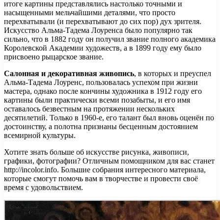
итоге картины представлялись настолько точными и
насыщенными мельчайшими деталями, что просто
перехватывали (и перехватывают до сих пор) дух зрителя.
Искусство Альма-Тадема Лоуренса было популярно так
сильно, что в 1882 году он получил звание полного академика
Королевской Академии художеств, а в 1899 году ему было
присвоено рыцарское звание.
Салонная и декоративная живопись
, в которых и преуспел
Альма-Тадема Лоуренс, пользовалась успехом при жизни
мастера, однако после кончины художника в 1912 году его
картины были практически всеми позабыты, и его имя
оставалось безвестным на протяжении нескольких
десятилетий. Только в 1960-е, его талант был вновь оценён по
достоинству, а полотна признаны бесценным достоянием
всемирной культуры.
Хотите знать больше об искусстве рисунка, живописи,
графики, фотографии? Отличным помощником для вас станет
http://incolor.info. Большие собрания интересного материала,
которые смогут помочь вам в творчестве и провести своё
время с удовольствием.