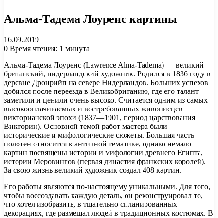
Альма-Тадема Лоуренс картины
16.09.2019
0
Время чтения: 1 минута
Альма-Тадема Лоуренс (Lawrence Alma-Tadema) — великий
британский, нидерландский художник. Родился в 1836 году в
деревне Дронрийп на севере Нидерландов. Больших успехов
добился после переезда в Великобританию, где его талант
заметили и ценили очень высоко. Считается одним из самых
высокооплачиваемых и востребованных живописцев
викторианской эпохи (1837—1901, период царствования
Виктории). Основной темой работ мастера были
исторические и мифологические сюжеты. Большая часть
полотен относится к античной тематике, однако немало
картин посвящены истории и мифологии древнего Египта,
истории Меровингов (первая династия франкских королей).
За свою жизнь великий художник создал 408 картин.
Его работы являются по-настоящему уникальными. Для того,
чтобы воссоздавать каждую деталь, он реконструировал то,
что хотел изобразить, в тщательно спланированных
декорациях, где размещал людей в традиционных костюмах. В