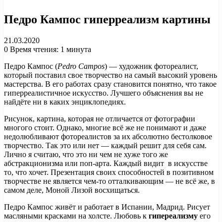
Педро Кампос гиперреализм картины
21.03.2020
0
Время чтения: 1 минута
Педро Кампос (
Pedro Campos
) — художник фотореалист,
который поставил свое творчество на самый высокий уровень
мастерства. В его работах сразу становится понятно, что такое
гиперреалистичное искусство. Лучшего объяснения вы не
найдёте ни в каких энциклопедиях.
Рисунок, картина, которая не отличается от фотографии
многого стоит. Однако, многие всё же не понимают и даже
недолюбливают фотореалистов за их абсолютно бестолковое
творчество. Так это или нет — каждый решит для себя сам.
Лично я считаю, что это ни чем не хуже того же
абстракционизма или поп-арта. Каждый видит в искусстве
то, что хочет. Презентация своих способностей в позитивном
творчестве не является чем-то отталкивающим — не всё же, в
самом деле, Моной Лизой восхищаться.
Педро Кампос живёт и работает в Испании, Мадрид. Рисует
масляными красками на холсте. Любовь к
гипереализму
его