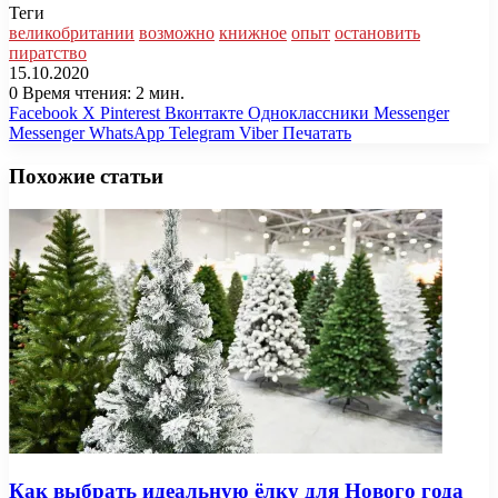
Теги
великобритании
возможно
книжное
опыт
остановить
пиратство
15.10.2020
0
Время чтения: 2 мин.
Facebook
X
Pinterest
Вконтакте
Одноклассники
Messenger
Messenger
WhatsApp
Telegram
Viber
Печатать
Похожие статьи
Как выбрать идеальную ёлку для Нового года