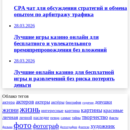
CPA чат для обсуждения стратегий и обмена
опытом по арбитражу трафика
28.03.2026
Лучшие игры казино онлайн для
бесплатного и увлекательного
времяпрепровождения без вложений
28.03.2026
Лучшие онлайн казино для бесплатной
игры и развлечений без риска потерять
деньги
Облако тегов
актеров
актеры
актера
девушки
актёры
биография
горячие
жизнь
жизни
картины
красивые
интересные
картина
творчество
личная
личной
наследие
самые
певца
факты
тайны
фото
фотограф
художник
фильма
фотографии
фэнтези