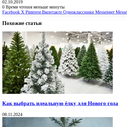
02.10.2019
0
Время чтения меньше минуты
Facebook
X
Pinterest
Вконтакте
Одноклассники
Messenger
Messe
Похожие статьи
Как выбрать идеальную ёлку для Нового года
08.11.2024