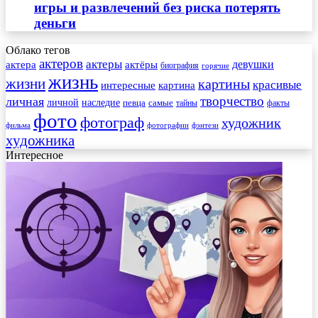
игры и развлечений без риска потерять
деньги
Облако тегов
актеров
актеры
актера
девушки
актёры
биография
горячие
жизнь
жизни
картины
красивые
интересные
картина
творчество
личная
личной
наследие
самые
певца
факты
тайны
фото
фотограф
художник
фильма
фотографии
фэнтези
художника
Интересное