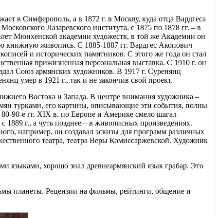
жает в Симферополь, а в 1872 г. в Москву, куда отца Вардгеса
осковского Лазаревского института, с 1875 по 1878 гг. – в
льтет Мюнхенской академии художеств, в той же Академии он
вую книжную живопись. С 1885-1887 гг. Вардгес Акопович
укописей и исторических памятников. С этого же года он стал
нственная прижизненная персональная выставка. С 1910 г. он
здал Союз армянских художников. В 1917 г. Суренянц
янц умер в 1921 г., так и не закончив свой проект.
ижнего Востока и Запада. В центре внимания художника –
мян турками, его картины, описывающие эти события, полны
0-90-е гг. XIX в. по Европе и Америке смело шагал
 1889 г., а чуть позднее – в живописных произведениях.
ного, например, он создавал эскизы для программ различных
жественного театра, театра Веры Комиссаржевской. Художник
ми языками, хорошо знал древнеармянский язык грабар. Это
льмы планеты. Рецензии на фильмы, рейтинги, общение и