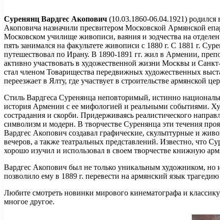
Суренянц Вардгес Акопович
(10.03.1860-06.04.1921) родился
Акоповича назначили пресвитером Московской Армянской епархи
Московском училище живописи, ваяния и зодчества на отделен
пять занимался на факультете живописи с 1880 г. С 1881 г. С
путешествовал по Ирану. В 1890-1891 гг. жил в Армении, препо
активно участвовать в художественной жизни Москвы и Санкт-Пе
стал членом Товарищества передвижных художественных выстав
переезжает в Ялту, где участвует в строительстве армянской це
Стиль Вардгеса Суренянца неповторимый, истинно национальны
история Армении с ее мифологией и реальными событиями. Ху
сострадания и скорби. Придерживаясь реалистического направл
символизм и модерн. В творчестве Суренянца эти течения проя
Вардгес Акопович создавал графические, скульптурные и живоп
вечеров, а также театральных представлений. Известно, что 
хорошо изучил и использовал в своем творчестве книжную ар
Вардгес Акопович был не только уникальным художником, но 
позволило ему в 1889 г. перевести на армянский язык трагедию
Любите смотреть новинки мирового кинематографа и классику в
многое другое.