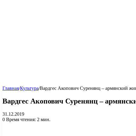
Главная
/
Культура
/
Вардгес Акопович Суренянц – армянский жив
Вардгес Акопович Суренянц – армянски
31.12.2019
0
Время чтения: 2 мин.