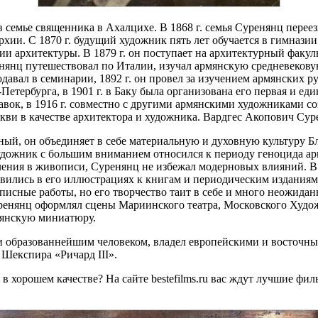
 в семье священника в Ахалцихе. В 1868 г. семья Суренянц переез
и. С 1870 г. будущий художник пять лет обучается в гимназии М
ии архитектуры. В 1879 г. он поступает на архитектурный факу
уренянц путешествовал по Италии, изучал армянскую средневеко
давал в семинарии, 1892 г. он провел за изучением армянских р
тербурга, в 1901 г. в Баку была организована его первая и еди
ок, в 1916 г. совместно с другими армянскими художниками со
ркви в качестве архитектора и художника. Вардгес Акопович Сурен
й, он объединяет в себе материальную и духовную культуру Бл
дожник с большим вниманием относился к периоду геноцида ар
ения в живописи, Суренянц не избежал модерновых влияний. В 8
вились в его иллюстрациях к книгам и периодическим изданиям с
исные работы, но его творчество таит в себе и много неожидан
Суренянц оформлял сцены Мариинского театра, Московского Худо
мянскую миниатюру.
и образованнейшим человеком, владел европейскими и восточны
 Шекспира «Ричард III».
 хорошем качестве? На сайте bestefilms.ru вас ждут лучшие фи